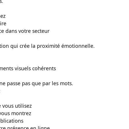
s.
mez
ire
ce dans votre secteur
ation qui crée la proximité émotionnelle.
éments visuels cohérents
 ne passe pas que par les mots.
:
 vous utilisez
 vous montrez
blications
tre présence en ligne