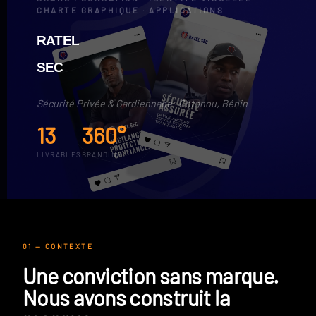
CHARTE GRAPHIQUE · APPLICATIONS
RATEL
SEC
Sécurité Privée & Gardiennage · Cotonou, Bénin
13
360°
LIVRABLES
BRANDING
01 — CONTEXTE
Une conviction sans marque.
Nous avons construit la